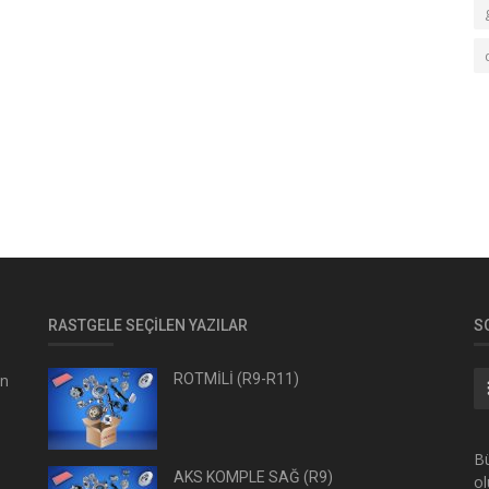
RASTGELE SEÇILEN YAZILAR
S
en
ROTMİLİ (R9-R11)
Bü
AKS KOMPLE SAĞ (R9)
ol