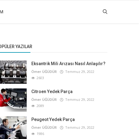
IM
OPÜLER YAZILAR
Eksantrik Mili Arızası Nasıl Anlaşılır?
Ömer ÜĞÜDÜR
Temmuz 29, 2022
2603
Citroen Yedek Parça
Ömer ÜĞÜDÜR
Temmuz 29, 2022
2089
Peugeot Yedek Parça
Ömer ÜĞÜDÜR
Temmuz 29, 2022
1986