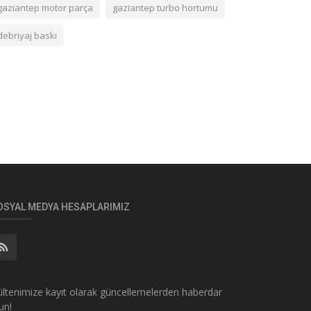
gaziantep motor parça
gaziantep turbo hortumu
debriyaj baskı
OSYAL MEDYA HESAPLARIMIZ
ltenimize kayıt olarak güncellemelerden haberdar
un!