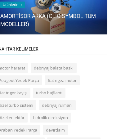
Ürünlerimiz
Ürünlerimiz
AMORTİSÖR ARKA (CLİO SYMBOL TÜM
MODELLER)
R.CLIO ON
NAHTAR KELIMELER
motor hararet
debriyaj balata baskı
Peugeot Yedek Parça
fiat egea motor
fiat triger kayışı
turbo bağlantı
dizel turbo sistemi
debriyaj rulmanı
dizel enjektör
hidrolik direksiyon
Araban Yedek Parça
devirdaim