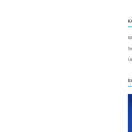
K
M
Se
Ü
R