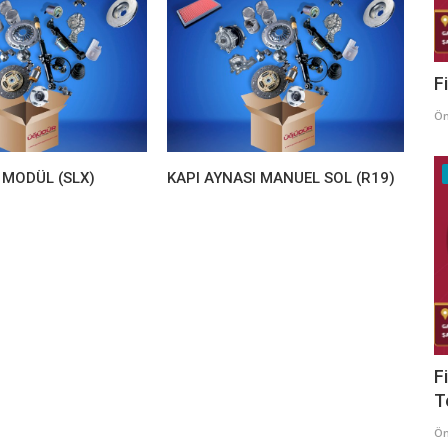
F
Ö
 MODÜL (SLX)
KAPI AYNASI MANUEL SOL (R19)
F
T
Ö