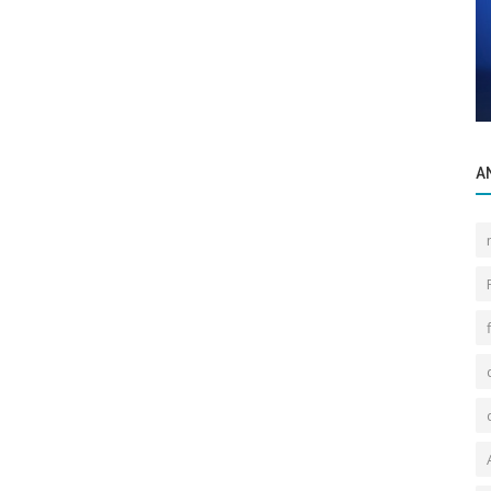
Ürünlerimiz
ERSAL)
R.19 ON TAMPON 92-
A