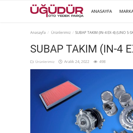
ANASAYFA
MARK
Anasayfa
Ürünlerimiz
SUBAP TAKIM (IN-4 EX-4) (UNO S-SX
Anasayfa
SUBAP TAKIM (IN-4 E
Markalar
Aralık 24, 2022
498
Ürünlerimiz
Ürünlerimiz
Sektörel Bilgiler
Galeri
İletişim