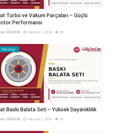
iat Turbo ve Vakum Parçaları – Güçlü
otor Performansı
mer ÜĞÜDÜR
Haziran 1, 2026
93
Markalar
iat Baskı Balata Seti – Yüksek Dayanıklılık
mer ÜĞÜDÜR
Haziran 1, 2026
95