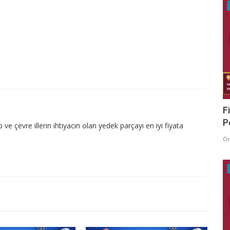
F
P
 çevre illerin ihtiyacın olan yedek parçayı en iyi fiyata
Ö