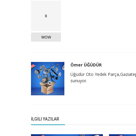
0
WOW
Ömer ÜĞÜDÜR
Üğüdür Oto Yedek Parça,Gaziatep ve
sunuyor.
İLGILI YAZILAR