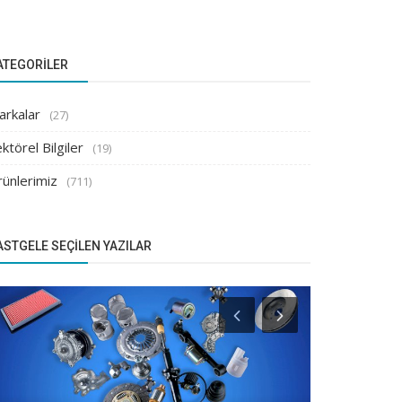
ATEGORILER
arkalar
(27)
ktörel Bilgiler
(19)
rünlerimiz
(711)
ASTGELE SEÇILEN YAZILAR