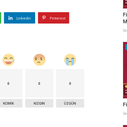
F
Linkedin
Pinterest
M
Ö
0
0
0
KOMIK
KIZGIN
ÜZGÜN
F
Ö