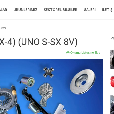
ALAR
ÜRÜNLERIMIZ
SEKTÖREL BILGILER
GALERI
İLETIŞ
 8V)
P
X-4) (UNO S-SX 8V)
Okuma Listesine Ekle