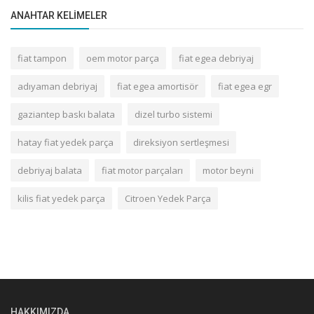
ANAHTAR KELIMELER
fiat tampon
oem motor parça
fiat egea debriyaj
adıyaman debriyaj
fiat egea amortisör
fiat egea egr
gaziantep baskı balata
dizel turbo sistemi
hatay fiat yedek parça
direksiyon sertleşmesi
debriyaj balata
fiat motor parçaları
motor beyni
kilis fiat yedek parça
Citroen Yedek Parça
HAKKIMIZDA