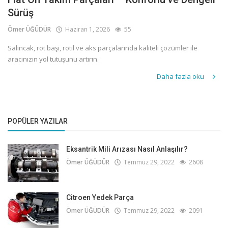
Sürüş
Ömer ÜĞÜDÜR
Haziran 1, 2026
55
Salıncak, rot başı, rotil ve aks parçalarında kaliteli çözümler ile
aracınızın yol tutuşunu artırın.
Daha fazla oku
POPÜLER YAZILAR
Eksantrik Mili Arızası Nasıl Anlaşılır?
Ömer ÜĞÜDÜR
Temmuz 29, 2022
2608
Citroen Yedek Parça
Ömer ÜĞÜDÜR
Temmuz 29, 2022
2091