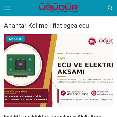
Anahtar Kelime : fiat egea ecu
Anasayfa
Markalar
Markalar
Ürünlerimiz
Sektörel Bilgiler
Galeri
İletişim
Fiat ECU ve Elektrik Parçaları – Akıllı Araç