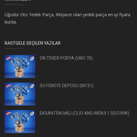
Üğüdür Oto Yedek Parça, ihtiyacın olan yedek parça en iyi fiyata
burda.
RASTGELE SEÇILEN YAZILAR
ÖN TEKER PORYA (UNO 70)
SU FİSKİYE DEPOSU (M131)
EKSANTRİK MİLİ (CLİO-KNG-MGN II 1.5DCİ K9K)