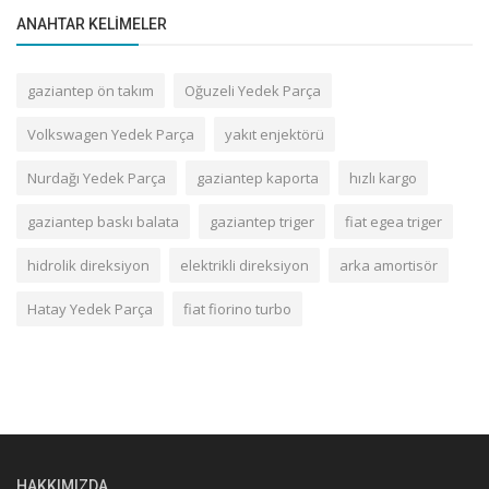
ANAHTAR KELIMELER
gaziantep ön takım
Oğuzeli Yedek Parça
Volkswagen Yedek Parça
yakıt enjektörü
Nurdağı Yedek Parça
gaziantep kaporta
hızlı kargo
gaziantep baskı balata
gaziantep triger
fiat egea triger
hidrolik direksiyon
elektrikli direksiyon
arka amortisör
Hatay Yedek Parça
fiat fiorino turbo
HAKKIMIZDA