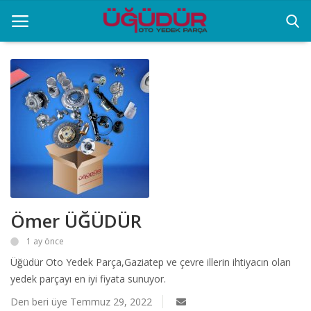
Anasayfa
Markalar
Ürünlerimiz
Sektörel Bilgiler
Ömer ÜĞÜDÜR
Galeri
1 ay önce
İletişim
Üğüdür Oto Yedek Parça,Gaziatep ve çevre illerin ihtiyacın olan
yedek parçayı en iyi fiyata sunuyor.
Den beri üye Temmuz 29, 2022