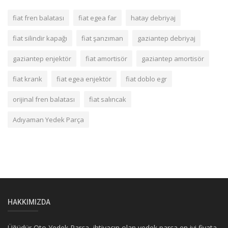
fiat fren balatası
fiat egea far
hatay debriyaj
fiat silindir kapağı
fiat şanzıman
gaziantep debriyaj
gaziantep enjektör
fiat amortisör
gaziantep amortisör
fiat krank
fiat egea enjektör
fiat doblo egr
orijinal fren balatası
fiat salıncak
Adıyaman Yedek Parça
HAKKIMIZDA
Üğüdür Oto Yedek Parça, ihtiyacın olan yedek parça en iyi fiyata