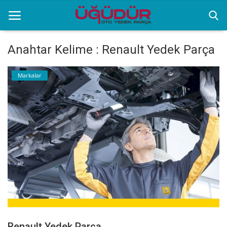
Anahtar Kelime : Renault Yedek Parça
Anasayfa
Markalar
Markalar
Ürünlerimiz
Sektörel Bilgiler
Galeri
İletişim
Renault Yedek Parça