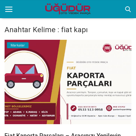
Anahtar Kelime : fiat kapı
Anasayfa
Markalar
Markalar
Ürünlerimiz
Sektörel Bilgiler
Galeri
İletişim
Fiat Kaporta Parçaları – Aracınızı Yenileyin