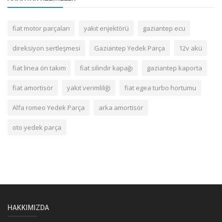
fiat motor parçaları
yakıt enjektörü
gaziantep ecu
direksiyon sertleşmesi
Gaziantep Yedek Parça
12v akü
fiat linea ön takım
fiat silindir kapağı
gaziantep kaporta
fiat amortisör
yakıt verimliliği
fiat egea turbo hortumu
Alfa romeo Yedek Parça
arka amortisör
oto yedek parça
HAKKIMIZDA