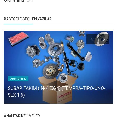
Ürünlerimiz
(711)
RASTGELE SEÇILEN YAZILAR
Ürünlerimiz
ROTBAŞI SAĞ (PALİO-SİENA-DOBLO-ALBEA)
ANAHTAR KELIMELER