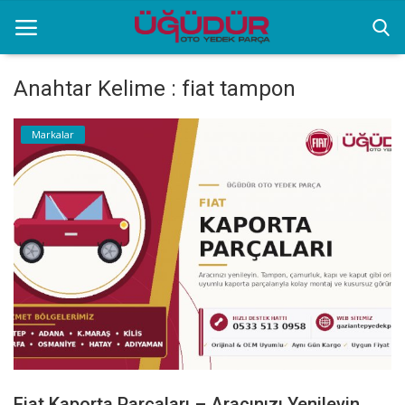
Anahtar Kelime : fiat tampon
Anasayfa
Markalar
Markalar
Ürünlerimiz
Sektörel Bilgiler
Galeri
İletişim
Fiat Kaporta Parçaları – Aracınızı Yenileyin