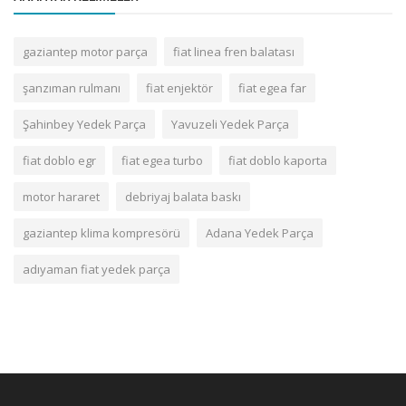
gaziantep motor parça
fiat linea fren balatası
şanzıman rulmanı
fiat enjektör
fiat egea far
Şahinbey Yedek Parça
Yavuzeli Yedek Parça
fiat doblo egr
fiat egea turbo
fiat doblo kaporta
motor hararet
debriyaj balata baskı
gaziantep klima kompresörü
Adana Yedek Parça
adıyaman fiat yedek parça