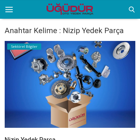
Anahtar Kelime : Nizip Yedek Parça
Anasayfa
Sektörel Bilgiler
Markalar
Ürünlerimiz
Sektörel Bilgiler
Galeri
İletişim
Nizip Yedek Parça