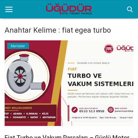
Anahtar Kelime : fiat egea turbo
Anasayfa
Markalar
Markalar
Ürünlerimiz
Sektörel Bilgiler
Galeri
İletişim
Fiat Turbo ve Vakum Parçaları – Güçlü Motor