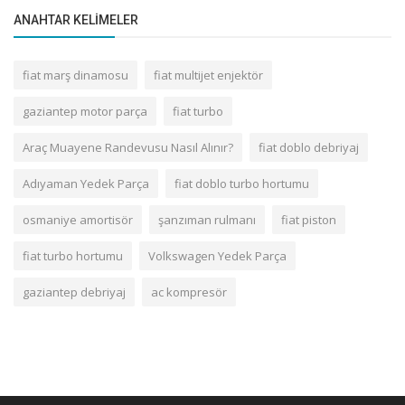
ANAHTAR KELIMELER
fiat marş dinamosu
fiat multijet enjektör
gaziantep motor parça
fiat turbo
Araç Muayene Randevusu Nasıl Alınır?
fiat doblo debriyaj
Adıyaman Yedek Parça
fiat doblo turbo hortumu
osmaniye amortisör
şanzıman rulmanı
fiat piston
fiat turbo hortumu
Volkswagen Yedek Parça
gaziantep debriyaj
ac kompresör