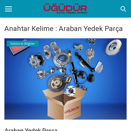
Anahtar Kelime : Araban Yedek Parça
Anasayfa
Sektörel Bilgiler
Markalar
Ürünlerimiz
Sektörel Bilgiler
Galeri
İletişim
Araban Yedek Parça