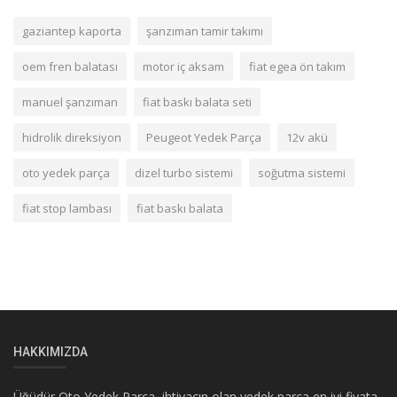
gaziantep kaporta
şanzıman tamir takımı
oem fren balatası
motor iç aksam
fiat egea ön takım
manuel şanzıman
fiat baskı balata seti
hidrolik direksiyon
Peugeot Yedek Parça
12v akü
oto yedek parça
dizel turbo sistemi
soğutma sistemi
fiat stop lambası
fiat baskı balata
HAKKIMIZDA
Üğüdür Oto Yedek Parça, ihtiyacın olan yedek parça en iyi fiyata