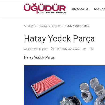
ANASAYFA
MARK
Anasayfa
Sektörel Bilgiler
Hatay Yedek Parça
Anasayfa
Hatay Yedek Parça
Markalar
Temmuz 29, 2022
1163
Sektörel Bilgiler
Ürünlerimiz
Hatay Yedek Parça
Sektörel Bilgiler
Galeri
İletişim