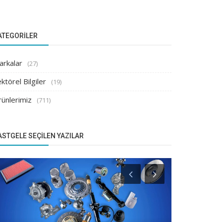
ATEGORILER
arkalar
(27)
ktörel Bilgiler
(19)
rünlerimiz
(711)
ASTGELE SEÇILEN YAZILAR