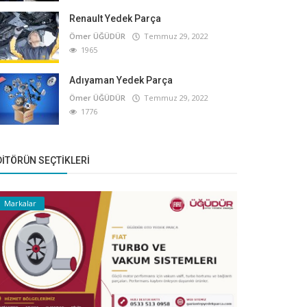
Renault Yedek Parça
Ömer ÜĞÜDÜR
Temmuz 29, 2022
1965
Adıyaman Yedek Parça
Ömer ÜĞÜDÜR
Temmuz 29, 2022
1776
DITÖRÜN SEÇTIKLERI
Markalar