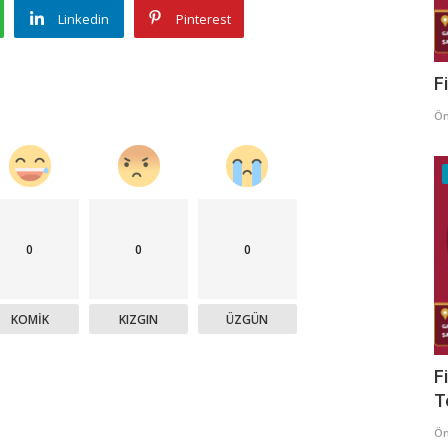
Linkedin
Pinterest
F
Ö
0
0
0
KOMIK
KIZGIN
ÜZGÜN
F
T
Ö