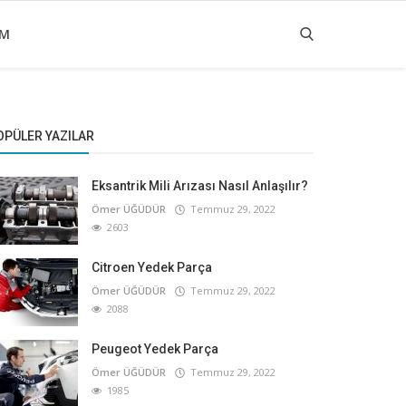
IM
OPÜLER YAZILAR
Eksantrik Mili Arızası Nasıl Anlaşılır?
Ömer ÜĞÜDÜR
Temmuz 29, 2022
2603
Citroen Yedek Parça
Ömer ÜĞÜDÜR
Temmuz 29, 2022
2088
Peugeot Yedek Parça
Ömer ÜĞÜDÜR
Temmuz 29, 2022
1985