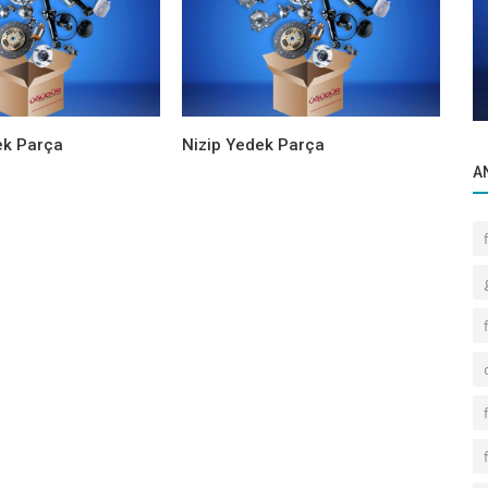
Ürünlerimiz
İNEA-
ÖN PANJUR (R9-R11-FAIRWAY-FLASH)
ek Parça
Nizip Yedek Parça
A