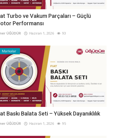
iat Turbo ve Vakum Parçaları – Güçlü
otor Performansı
mer ÜĞÜDÜR
Haziran 1, 2026
93
Markalar
iat Baskı Balata Seti – Yüksek Dayanıklılık
mer ÜĞÜDÜR
Haziran 1, 2026
95