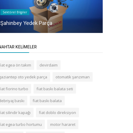
Sektörel Bilgiler
Ürünlerimiz
Şahinbey Yedek Parça
FAR AMPU
NAHTAR KELIMELER
fiat egea ön takım
devirdaim
gaziantep oto yedek parça
otomatik şanzıman
fiat fiorino turbo
fiat baskı balata seti
debriyaj baskı
fiat baskı balata
fiat silindir kapağı
fiat doblo direksiyon
fiat egea turbo hortumu
motor hararet