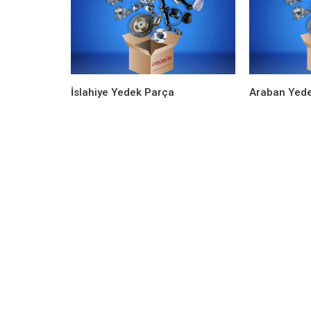
Ürünlerimiz
FREN BALATASI ARKA PABUÇLU (L
FİORİNO 1.3JTD)
İslahiye Yedek Parça
Araban Yed