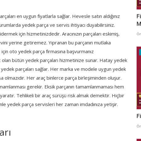
rçaları en uygun fiyatlarla sağlar. Hevesle satın aldığınız
F
M
urumlarda yedek parça ve servis ihtiyacı duyabilirsiniz.
gidermek için hizmetinizdedir. Aracınızın parçaları eskimiş,
Ö
evini yerine getiremez. Yıpranan bu parçanın mutlaka
i için oto yedek parça firmasına başvurmanız
z olan bütün yedek parçaları hizmetinize sunar. Hatay yedek
tün yedek parçaları sağlar. Her marka ve modele uygun yedek
 olmazıdır. Her araç binlerce parça birleşiminden oluşur.
amamlanması gerekir. Eksik parçanın tamamlanmaması hem
ratır. Tehlikeli bir araç sürüşü risk almak demektir. Hiçbir
nle yedek parça servisleri her zaman imdadınıza yetişir.
F
Ö
arı