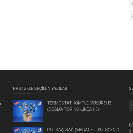
RASTGELE SEÇILEN YAZILAR
S
en
TERMOSTAT KOMPLE MÜŞÜRSÜZ
(DOBLO-FİORİNO-LİNEA1.3)
Bü
ROTBAŞI SAĞ (MEGANE II 03>-SCENIC
ol