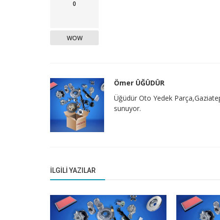
0
WOW
Ömer ÜĞÜDÜR
Üğüdür Oto Yedek Parça,Gaziatep ve
sunuyor.
İLGILI YAZILAR