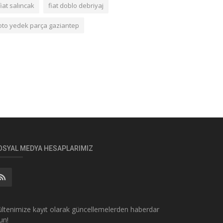
fiat salıncak
fiat doblo debriyaj
oto yedek parça gaziantep
OSYAL MEDYA HESAPLARIMIZ
ltenimize kayıt olarak güncellemelerden haberdar
un!