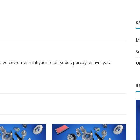
K
M
Se
 çevre illerin ihtiyacın olan yedek parçayı en iyi fiyata
Ü
R