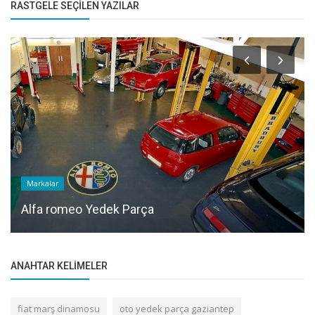
RASTGELE SEÇILEN YAZILAR
Markalar
Alfa romeo Yedek Parça
ANAHTAR KELIMELER
fiat marş dinamosu
oto yedek parça gaziantep