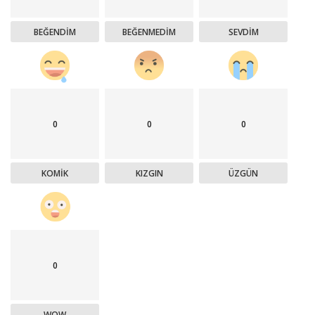
BEĞENDIM
BEĞENMEDIM
SEVDIM
0
0
0
KOMIK
KIZGIN
ÜZGÜN
0
WOW