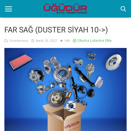
FAR SAĞ (DUSTER SİYAH 10->)
Anasayfa
Okuma Listesine Ekle
Ürünlerimiz
Aralık 20, 2022
549
Markalar
Ürünlerimiz
Sektörel Bilgiler
Galeri
İletişim