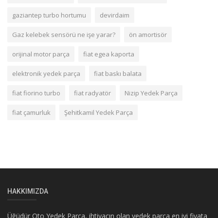
gaziantep turbo hortumu
devirdaim
Gaz kelebek sensörü ne işe yarar?
ön amortisör
orijinal motor parça
fiat egea kaporta
elektronik yedek parça
fiat baskı balata
fiat fiorino turbo
fiat radyatör
Nizip Yedek Parça
fiat çamurluk
Şehitkamil Yedek Parça
HAKKIMIZDA
Üğüdür Oto Yedek Parça, ihtiyacın olan yedek parça en iyi fiyata