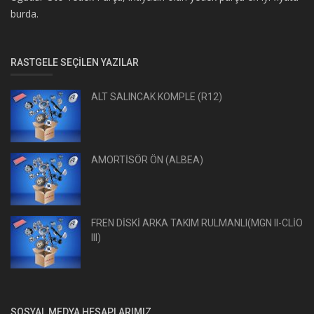
burda.
RASTGELE SEÇILEN YAZILAR
ALT SALINCAK KOMPLE (R12)
AMORTİSÖR ÖN (ALBEA)
FREN DİSKİ ARKA TAKIM RULMANLI(MGN II-CLİO
III)
SOSYAL MEDYA HESAPLARIMIZ