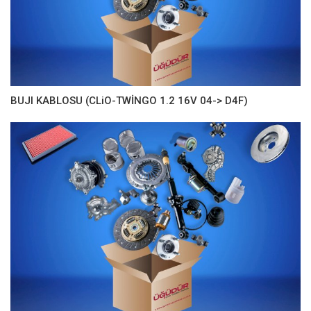
BUJI KABLOSU (CLiO-TWİNGO 1.2 16V 04-> D4F)