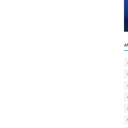
Ürünlerimiz
DEBRİYAJ SETİ (TRAFİC II-MASTER II
BRAVO
1.9DCİ F9Q)
A