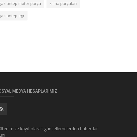
gaziantep motor parça
klima parçaları
gaziantep egr
OSYAL MEDYA HESAPLARIMIZ
ltenimize kayıt olarak güncellemelerden haberdar
un!