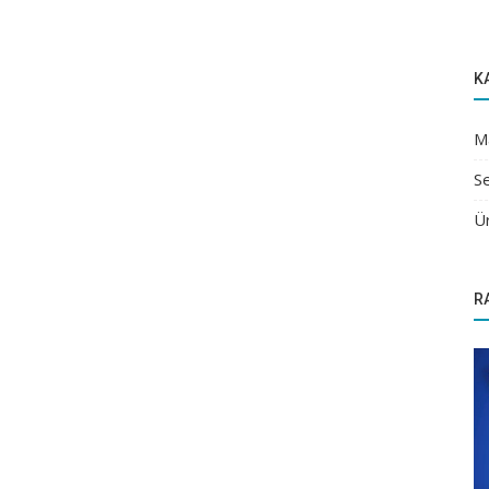
K
M
Se
Ü
R