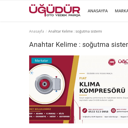
ANASAYFA
MARK
Anasayfa
Anahtar Kelime : soğutma sistemi
Anasayfa
Anahtar Kelime : soğutma siste
Markalar
Markalar
Ürünlerimiz
Sektörel Bilgiler
Galeri
İletişim