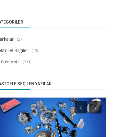
ATEGORILER
arkalar
(27)
ktörel Bilgiler
(19)
rünlerimiz
(711)
ASTGELE SEÇILEN YAZILAR