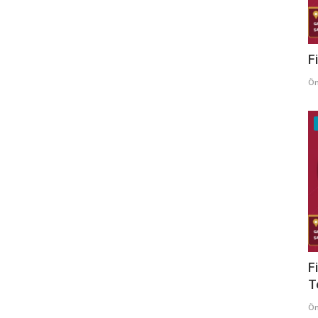
F
Ö
F
T
Ö