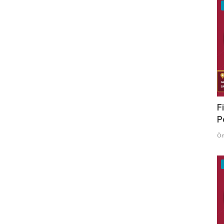
F
P
Ö