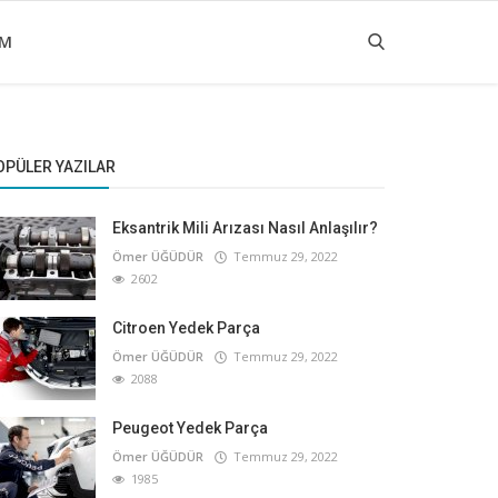
IM
OPÜLER YAZILAR
Eksantrik Mili Arızası Nasıl Anlaşılır?
Ömer ÜĞÜDÜR
Temmuz 29, 2022
2602
Citroen Yedek Parça
Ömer ÜĞÜDÜR
Temmuz 29, 2022
2088
Peugeot Yedek Parça
Ömer ÜĞÜDÜR
Temmuz 29, 2022
1985