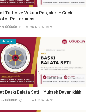
iat Turbo ve Vakum Parçaları – Güçlü
otor Performansı
mer ÜĞÜDÜR
Haziran 1, 2026
93
Markalar
iat Baskı Balata Seti – Yüksek Dayanıklılık
mer ÜĞÜDÜR
Haziran 1, 2026
95