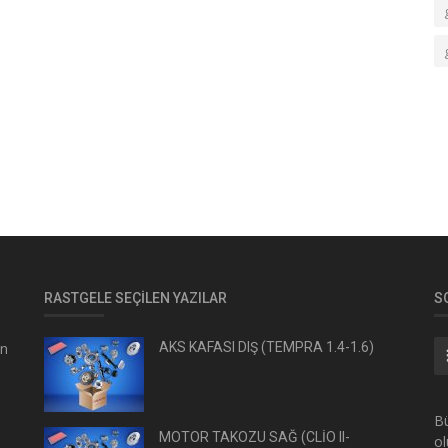
RASTGELE SEÇILEN YAZILAR
S
en
AKS KAFASI DIŞ (TEMPRA 1.4-1.6)
Bü
MOTOR TAKOZU SAĞ (CLİO II-
ol