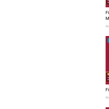
F
M
Ö
F
Ö