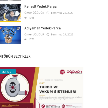
Renault Yedek Parça
Ömer ÜĞÜDÜR
Temmuz 29, 2022
1965
Adıyaman Yedek Parça
Ömer ÜĞÜDÜR
Temmuz 29, 2022
1776
DITÖRÜN SEÇTIKLERI
Markalar