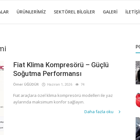
ALAR
ÜRÜNLERIMIZ
SEKTÖREL BILGILER
GALERI
İLETIŞ
mi
P
Fiat Klima Kompresörü – Güçlü
Soğutma Performansı
Ömer ÜĞÜDÜR
Haziran 1, 2026
74
Fiat araçlara özel klima kompresörü modelleri ile yaz
aylarında maksimum konfor sağlayın.
Daha fazla oku