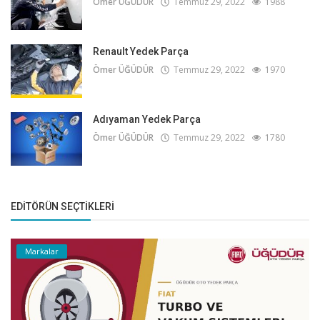
Ömer ÜĞÜDÜR
Temmuz 29, 2022
1988
Renault Yedek Parça
Ömer ÜĞÜDÜR
Temmuz 29, 2022
1970
Adıyaman Yedek Parça
Ömer ÜĞÜDÜR
Temmuz 29, 2022
1780
EDITÖRÜN SEÇTIKLERI
Markalar