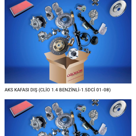
AKS KAFASI DIŞ (CLİO 1.4 BENZİNLİ-1.5DCİ 01-08)