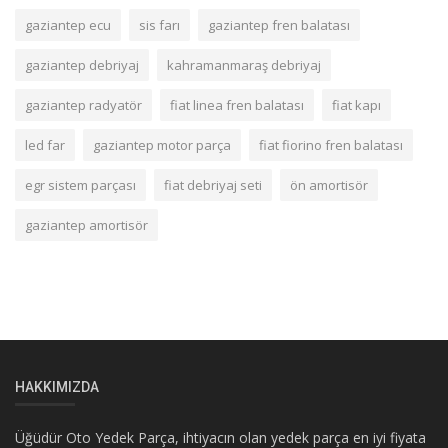
gaziantep ecu
sis farı
gaziantep fren balatası
gaziantep debriyaj
kahramanmaraş debriyaj
gaziantep radyatör
fiat linea fren balatası
fiat kapı
led far
gaziantep motor parça
fiat fiorino fren balatası
egr sistem parçası
fiat debriyaj seti
ön amortisör
gaziantep amortisör
HAKKIMIZDA
Üğüdür Oto Yedek Parça, ihtiyacın olan yedek parça en iyi fiyata