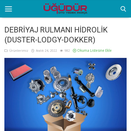
DEBRİYAJ RULMANI HİDROLİK
(DUSTER-LODGY-DOKKER)
Anasayfa
Okuma Listesine Ekle
Ürünlerimiz
Aralık 24, 2022
982
Markalar
Ürünlerimiz
Sektörel Bilgiler
Galeri
İletişim