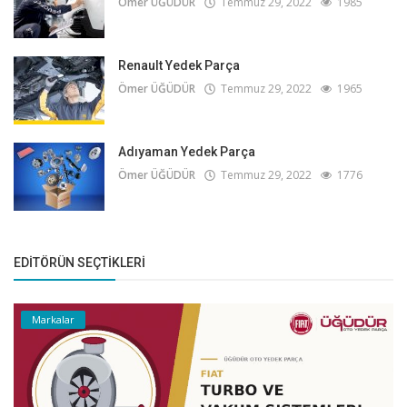
Ömer ÜĞÜDÜR
Temmuz 29, 2022
1985
Renault Yedek Parça
Ömer ÜĞÜDÜR
Temmuz 29, 2022
1965
Adıyaman Yedek Parça
Ömer ÜĞÜDÜR
Temmuz 29, 2022
1776
EDITÖRÜN SEÇTIKLERI
Markalar