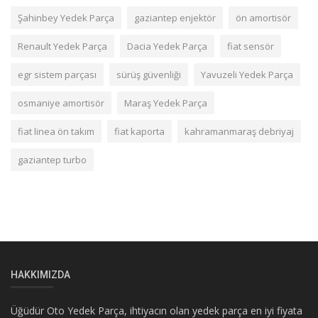
Şahinbey Yedek Parça
gaziantep enjektör
ön amortisör
Renault Yedek Parça
Dacia Yedek Parça
fiat sensör
egr sistem parçası
sürüş güvenliği
Yavuzeli Yedek Parça
osmaniye amortisör
Maraş Yedek Parça
fiat linea ön takım
fiat kaporta
kahramanmaraş debriyaj
gaziantep turbo
HAKKIMIZDA
Üğüdür Oto Yedek Parça, ihtiyacın olan yedek parça en iyi fiyata