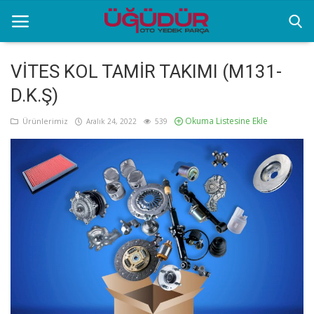
VİTES KOL TAMİR TAKIMI (M131-
D.K.Ş)
Anasayfa
Okuma Listesine Ekle
Ürünlerimiz
Aralık 24, 2022
539
Markalar
Ürünlerimiz
Sektörel Bilgiler
Galeri
İletişim