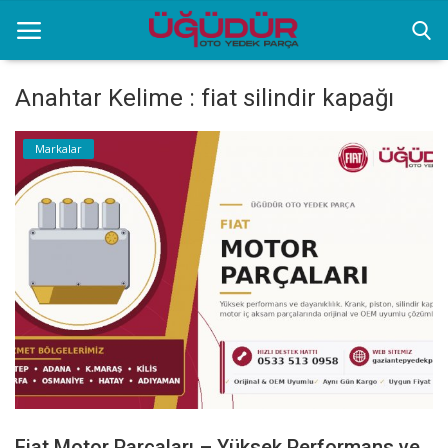
Anahtar Kelime : fiat silindir kapağı
Anasayfa
Markalar
Markalar
Ürünlerimiz
Sektörel Bilgiler
Galeri
İletişim
Fiat Motor Parçaları – Yüksek Performans ve