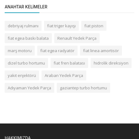
ANAHTAR KELIMELER
debriyaj rulmanı
fiat triger kayışı
fiat piston
fiat egea baskı balata
Renault Yedek Parça
marş motoru
fiat egea radyatör
fiat linea amortisör
dizel turbo hortumu
fiat fren balatası
hidrolik direksiyon
yakıt enjektörü
Araban Yedek Parça
Adıyaman Yedek Parça
gaziantep turbo hortumu
HAKKIMIZDA