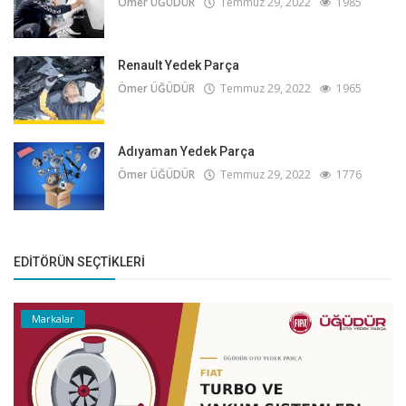
Ömer ÜĞÜDÜR
Temmuz 29, 2022
1985
Renault Yedek Parça
Ömer ÜĞÜDÜR
Temmuz 29, 2022
1965
Adıyaman Yedek Parça
Ömer ÜĞÜDÜR
Temmuz 29, 2022
1776
EDITÖRÜN SEÇTIKLERI
Markalar