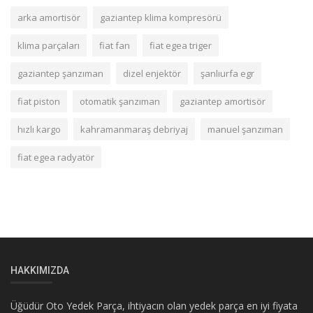
arka amortisör
gaziantep klima kompresörü
klima parçaları
fiat fan
fiat egea triger
gaziantep şanzıman
dizel enjektör
şanlıurfa egr
fiat piston
otomatik şanzıman
gaziantep amortisör
hızlı kargo
kahramanmaraş debriyaj
manuel şanzıman
fiat egea radyatör
HAKKIMIZDA
Üğüdür Oto Yedek Parça, ihtiyacın olan yedek parça en iyi fiyata