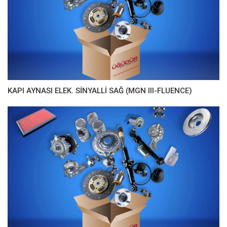
KAPI AYNASI ELEK. SİNYALLİ SAĞ (MGN III-FLUENCE)