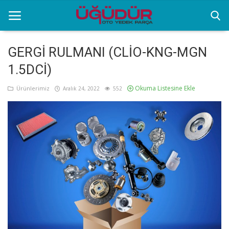
GERGİ RULMANI (CLİO-KNG-MGN
1.5DCİ)
Anasayfa
Okuma Listesine Ekle
Ürünlerimiz
Aralık 24, 2022
552
Markalar
Ürünlerimiz
Sektörel Bilgiler
Galeri
İletişim