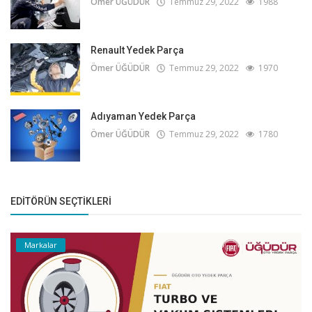
Ömer ÜĞÜDÜR
Temmuz 29, 2022
1988
Renault Yedek Parça
Ömer ÜĞÜDÜR
Temmuz 29, 2022
1970
Adıyaman Yedek Parça
Ömer ÜĞÜDÜR
Temmuz 29, 2022
1780
EDITÖRÜN SEÇTIKLERI
Markalar