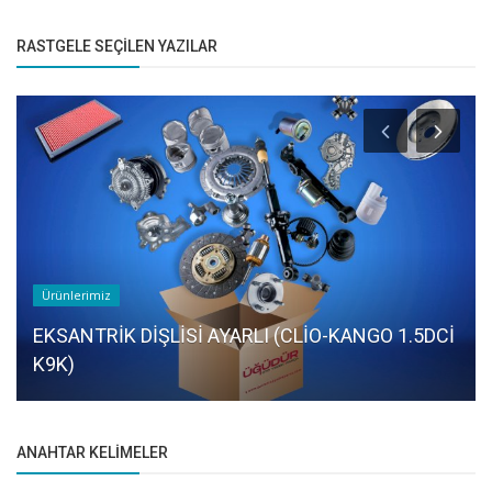
RASTGELE SEÇILEN YAZILAR
Ürünlerimiz
EKSANTRİK DİŞLİSİ AYARLI (CLİO-KANGO 1.5DCİ
K9K)
ANAHTAR KELIMELER