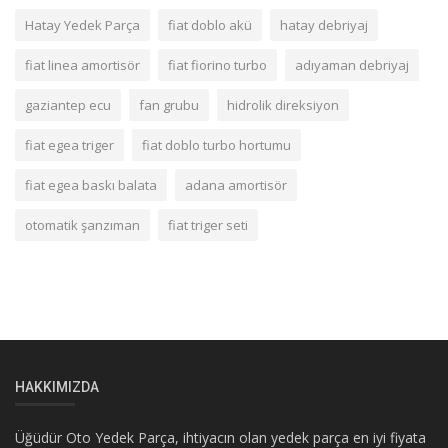
Hatay Yedek Parça
fiat doblo akü
hatay debriyaj
fiat linea amortisör
fiat fiorino turbo
adıyaman debriyaj
gaziantep ecu
fan grubu
hidrolik direksiyon
fiat egea triger
fiat doblo turbo hortumu
fiat egea baskı balata
adana amortisör
otomatik şanzıman
fiat triger seti
HAKKIMIZDA
Üğüdür Oto Yedek Parça, ihtiyacın olan yedek parça en iyi fiyata