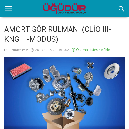
AMORTİSÖR RULMANI (CLİO III-
KNG III-MODUS)
Anasayfa
Okuma Listesine Ekle
Ürünlerimiz
Aralık 19, 2022
502
Markalar
Ürünlerimiz
Sektörel Bilgiler
Galeri
İletişim