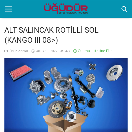
ALT SALINCAK ROTİLLİ SOL
(KANGO III 08>)
Anasayfa
Okuma Listesine Ekle
Ürünlerimiz
Aralık 19, 2022
427
Markalar
Ürünlerimiz
Sektörel Bilgiler
Galeri
İletişim