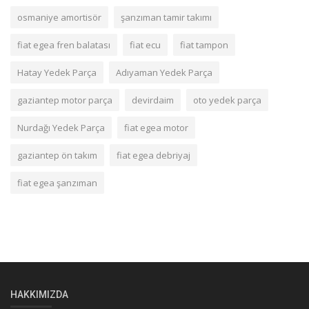
osmaniye amortisör
şanzıman tamir takımı
fiat egea fren balatası
fiat ecu
fiat tampon
Hatay Yedek Parça
Adıyaman Yedek Parça
gaziantep motor parça
devirdaim
oto yedek parça
Nurdağı Yedek Parça
fiat egea motor
gaziantep ön takım
fiat egea debriyaj
fiat egea şanzıman
HAKKIMIZDA