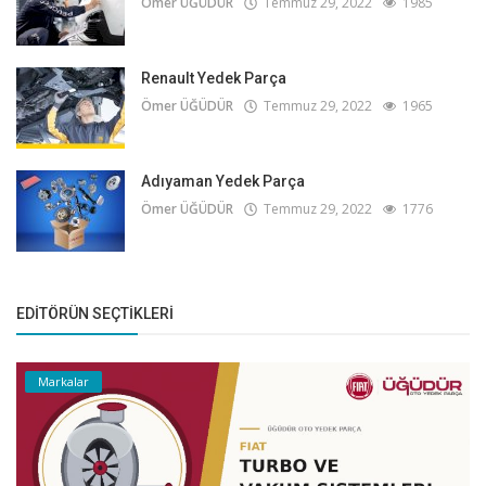
Ömer ÜĞÜDÜR
Temmuz 29, 2022
1985
Renault Yedek Parça
Ömer ÜĞÜDÜR
Temmuz 29, 2022
1965
Adıyaman Yedek Parça
Ömer ÜĞÜDÜR
Temmuz 29, 2022
1776
EDITÖRÜN SEÇTIKLERI
Markalar