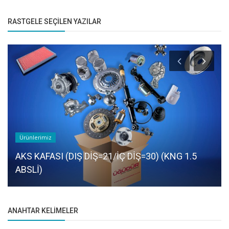
RASTGELE SEÇILEN YAZILAR
Ürünlerimiz
AKS KAFASI (DIŞ DİŞ=21/İÇ DİŞ=30) (KNG 1.5
ABSLİ)
ANAHTAR KELIMELER